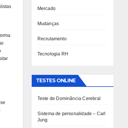
listas
Mercado
Mudanças
forma
Recrutamento
ão
o
Tecnologia RH
itar
TESTES ONLINE
Teste de Dominância Cerebral
 se
m
Sistema de personalidade – Carl
Jung