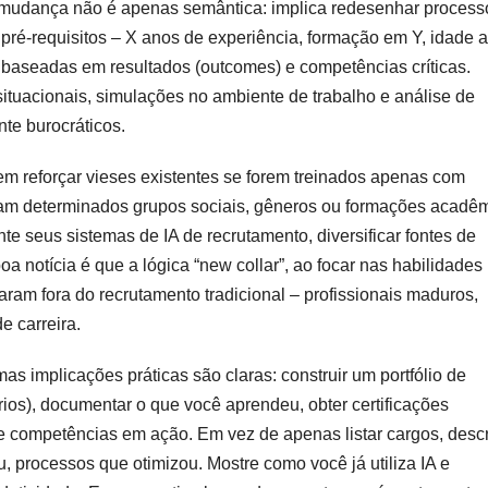
a mudança não é apenas semântica: implica redesenhar process
e pré-requisitos – X anos de experiência, formação em Y, idade a
o baseadas em resultados (outcomes) e competências críticas.
situacionais, simulações no ambiente de trabalho e análise de
nte burocráticos.
em reforçar vieses existentes se forem treinados apenas com
iavam determinados grupos sociais, gêneros ou formações acadê
e seus sistemas de IA de recrutamento, diversificar fontes de
oa notícia é que a lógica “new collar”, ao focar nas habilidades 
aram fora do recrutamento tradicional – profissionais maduros,
e carreira.
 implicações práticas são claras: construir um portfólio de
rios), documentar o que você aprendeu, obter certificações
tre competências em ação. Em vez de apenas listar cargos, desc
 processos que otimizou. Mostre como você já utiliza IA e