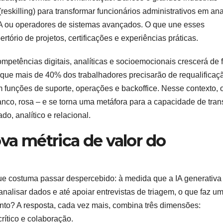
(reskilling) para transformar funcionários administrativos em ana
A ou operadores de sistemas avançados. O que une esses
rtório de projetos, certificações e experiências práticas.
petências digitais, analíticas e socioemocionais crescerá de 
que mais de 40% dos trabalhadores precisarão de requalificaç
m funções de suporte, operações e backoffice. Nesse contexto, 
ranco, rosa – e se torna uma metáfora para a capacidade de trans
do, analítico e relacional.
ova métrica de valor do
ue costuma passar despercebido: à medida que a IA generativa
 analisar dados e até apoiar entrevistas de triagem, o que faz u
to? A resposta, cada vez mais, combina três dimensões:
rítico e colaboração.