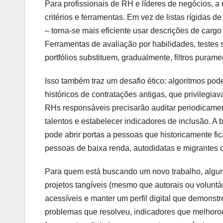
Para profissionais de RH e líderes de negócios, 
critérios e ferramentas. Em vez de listas rígidas d
– torna-se mais eficiente usar descrições de carg
Ferramentas de avaliação por habilidades, testes 
portfólios substituem, gradualmente, filtros purame
Isso também traz um desafio ético: algoritmos pod
históricos de contratações antigas, que privileg
RHs responsáveis precisarão auditar periodicament
talentos e estabelecer indicadores de inclusão. A b
pode abrir portas a pessoas que historicamente fic
pessoas de baixa renda, autodidatas e migrantes d
Para quem está buscando um novo trabalho, algumas
projetos tangíveis (mesmo que autorais ou voluntá
acessíveis e manter um perfil digital que demons
problemas que resolveu, indicadores que melhorou,