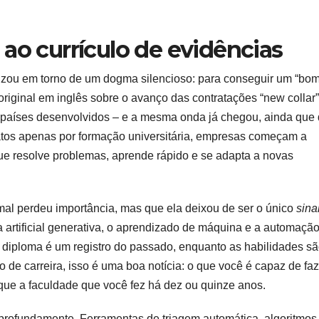
ao currículo de evidências
izou em torno de um dogma silencioso: para conseguir um “bo
original em inglês sobre o avanço das contratações “new collar”
países desenvolvidos – e a mesma onda já chegou, ainda que
idatos apenas por formação universitária, empresas começam a
que resolve problemas, aprende rápido e se adapta a novas
al perdeu importância, mas que ela deixou de ser o único
sina
 artificial generativa, o aprendizado de máquina e a automaçã
o diploma é um registro do passado, enquanto as habilidades sã
de carreira, isso é uma boa notícia: o que você é capaz de faz
que a faculdade que você fez há dez ou quinze anos.
rofundamente. Ferramentas de triagem automática, algoritmos