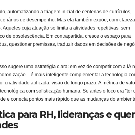
o, automatizando a triagem inicial de centenas de currículos,
o cenários de desempenho. Mas ela também expõe, com clareza
. Aqueles cuja atuação se limita a atividades repetitivas, sem
sco de obsolescência. Em contrapartida, cresce o espaço para
roduz, questionar premissas, traduzir dados em decisões de negó
sso sugere uma estratégia clara: em vez de competir com a IA 
padronização – é mais inteligente complementar a tecnologia c
, criatividade aplicada, visão de longo prazo. A métrica de valo
 tecnológica com sofisticação humana. Se antes o foco era “ter
nde e conecta pontos mais rápido que as mudanças do ambiente
tica para RH, lideranças e qu
ades