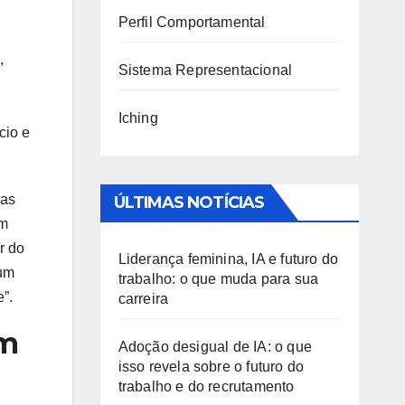
Perfil Comportamental
,
Sistema Representacional
Iching
cio e
nas
ÚLTIMAS NOTÍCIAS
om
r do
Liderança feminina, IA e futuro do
 um
trabalho: o que muda para sua
”.
carreira
em
Adoção desigual de IA: o que
isso revela sobre o futuro do
trabalho e do recrutamento