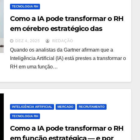
TECNOLOGIA RH
Como a IA pode transformar o RH
em cérebro estratégico das
organizações
DEZ 4, 2025
REDAÇÃO
Quando os analistas da Gartner afirmam que a
Inteligência Artificial (IA) está prestes a transformar o
RH em uma função…
INTELIGÊNCIA ARTIFICIAL
MERCADO
RECRUTAMENTO
TECNOLOGIA RH
Como a IA pode transformar o RH
em função estratégica — e por