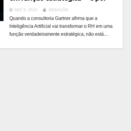
que isso exige mais humanidade,
DEZ 3, 2025
REDAÇÃO
não menos
Quando a consultoria Gartner afirma que a
Inteligência Artificial vai transformar o RH em uma
função verdadeiramente estratégica, não está…