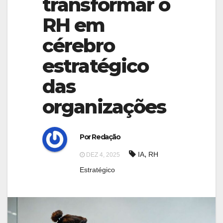
transformar o
g
g
a
RH em
a
t
cérebro
t
i
i
estratégico
o
o
n
das
n
organizações
Por Redação
,
IA
RH
DEZ 4, 2025
Estratégico