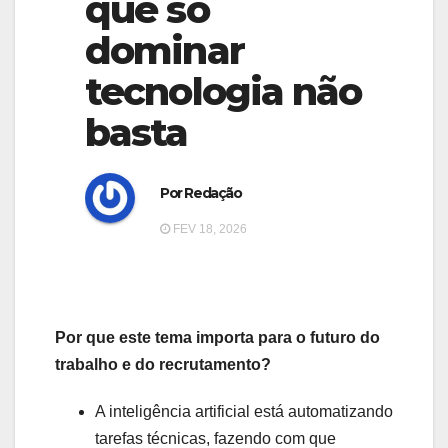
que só
g
g
a
dominar
a
t
tecnologia não
t
i
i
basta
o
o
n
n
Por Redação
FEV 18, 2026
Por que este tema importa para o futuro do
trabalho e do recrutamento?
A inteligência artificial está automatizando
tarefas técnicas, fazendo com que