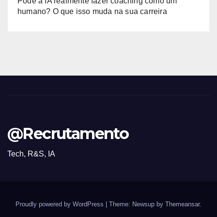
Pode a IA realmente fazer coaching como um
humano? O que isso muda na sua carreira
@Recrutamento
Tech, R&S, IA
Proudly powered by WordPress
|
Theme: Newsup by
Themeansar
.