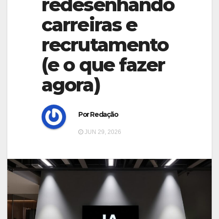
redesenhando
g
g
a
carreiras e
a
t
recrutamento
t
i
i
(e o que fazer
o
o
n
agora)
n
Por Redação
JUN 29, 2026