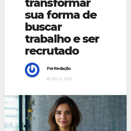
transformar
g
g
a
sua forma de
a
t
buscar
t
i
i
trabalho e ser
o
o
n
recrutado
n
Por Redação
JAN 16, 2026