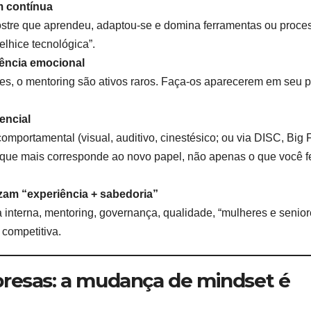
m contínua
mostre que aprendeu, adaptou-se e domina ferramentas ou proce
lhice tecnológica”.
igência emocional
ises, o mentoring são ativos raros. Faça-os aparecerem em seu p
encial
omportamental (visual, auditivo, cinestésico; ou via DISC, Big 
 o que mais corresponde ao novo papel, não apenas o que você f
zam “experiência + sabedoria”
interna, mentoring, governança, qualidade, “mulheres e senior
competitiva.
presas: a mudança de mindset é