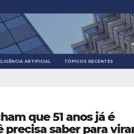
ELIGÊNCIA ARTIFICIAL
TÓPICOS RECENTES
am que 51 anos já é
 precisa saber para vira