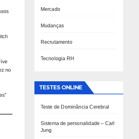
Mercado
ssos
Mudanças
itch
Recrutamento
Tecnologia RH
Five
ez no
TESTES ONLINE
es”
Teste de Dominância Cerebral
Sistema de personalidade – Carl
Jung