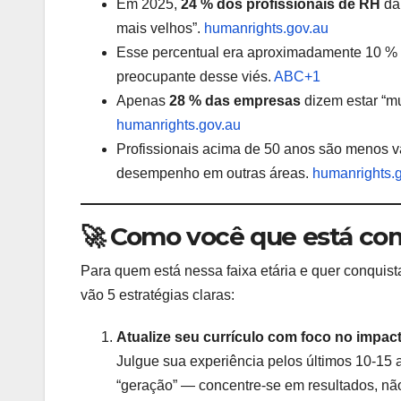
Em 2025,
24 % dos profissionais de RH
da 
mais velhos”.
humanrights.gov.au
Esse percentual era aproximadamente 10 % 
preocupante desse viés.
ABC+1
Apenas
28 % das empresas
dizem estar “mu
humanrights.gov.au
Profissionais acima de 50 anos são menos va
desempenho em outras áreas.
humanrights.
🚀 Como você que está com
Para quem está nessa faixa etária e quer conquis
vão 5 estratégias claras:
Atualize seu currículo com foco no impac
Julgue sua experiência pelos últimos 10-15 
“geração” — concentre-se em resultados, nã