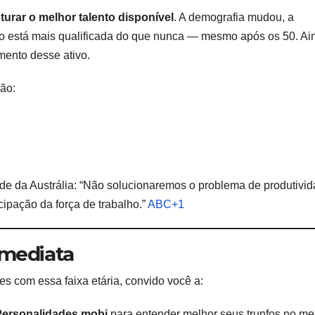
turar o melhor talento disponível
. A demografia mudou, a
lho está mais qualificada do que nunca — mesmo após os 50. Ai
mento desse ativo.
ão:
de da Austrália: “Não solucionaremos o problema de produtivi
ipação da força de trabalho.”
ABC+1
imediata
s com essa faixa etária, convido você a:
Personalidades.mobi
para entender melhor seus trunfos no m