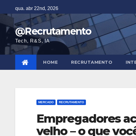
Skip
qua. abr 22nd, 2026
to
content
@Recrutamento
Tech, R&S, IA
HOME
RECRUTAMENTO
INT
MERCADO
RECRUTAMENTO
Empregadores ach
velho – o que você