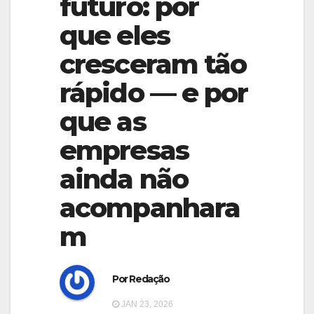
futuro: por
g
g
a
que eles
a
t
cresceram tão
t
i
i
rápido — e por
o
o
n
que as
n
empresas
ainda não
acompanhara
m
Por Redação
JAN 23, 2026