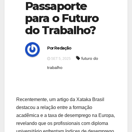
g
Passaporte
g
a
para o Futuro
a
t
t
do Trabalho?
i
i
o
o
n
Por Redação
n
futuro do
SET 5, 2025
trabalho
Recentemente, um artigo da Xataka Brasil
destacou a relação entre a formação
acadêmica e a taxa de desemprego na Europa,
revelando que os profissionais com diploma
universitário enfrentam índices de desemprego