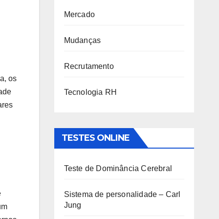
Mercado
Mudanças
Recrutamento
a, os
dade
Tecnologia RH
ares
TESTES ONLINE
Teste de Dominância Cerebral
e
Sistema de personalidade – Carl
Jung
 um