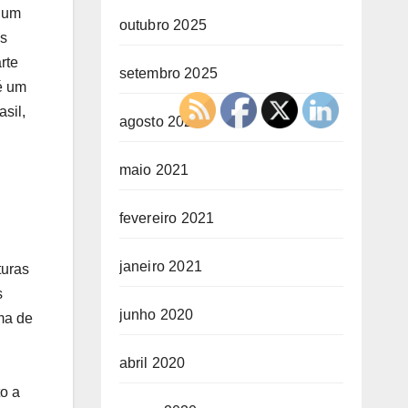
e um
outubro 2025
as
rte
setembro 2025
é um
asil,
agosto 2025
maio 2021
fevereiro 2021
janeiro 2021
turas
s
junho 2020
ma de
abril 2020
to a