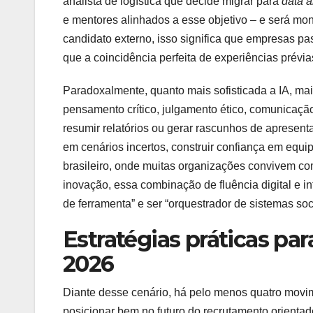
analista de logística que decide migrar para
data a
e mentores alinhados a esse objetivo – e será mo
candidato externo, isso significa que empresas pa
que a coincidência perfeita de experiências prévia
Paradoxalmente, quanto mais sofisticada a IA, ma
pensamento crítico, julgamento ético, comunicaç
resumir relatórios ou gerar rascunhos de apresen
em cenários incertos, construir confiança em equi
brasileiro, onde muitas organizações convivem com
inovação, essa combinação de fluência digital e in
de ferramenta” e ser “orquestrador de sistemas soc
Estratégias práticas par
2026
Diante desse cenário, há pelo menos quatro movim
posicionar bem no futuro do recrutamento orientad