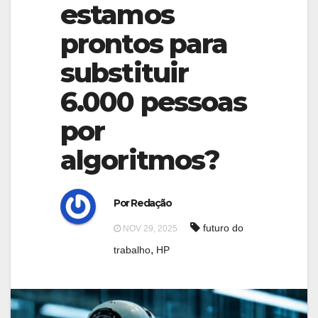
g
estamos
g
a
prontos para
a
t
t
substituir
i
i
o
6.000 pessoas
o
n
por
n
algoritmos?
Por Redação
futuro do
NOV 29, 2025
,
trabalho
HP