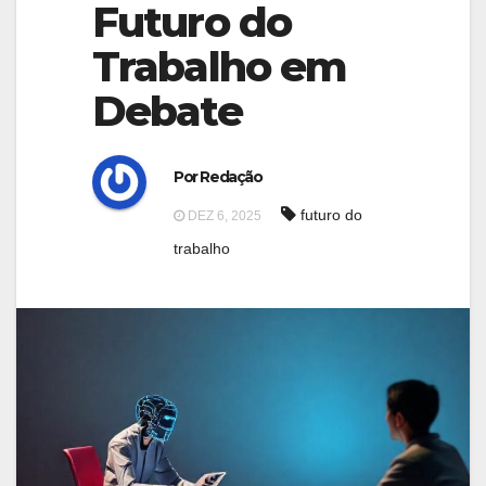
g
Futuro do
g
a
Trabalho em
a
t
t
Debate
i
i
o
o
n
Por Redação
n
futuro do
DEZ 6, 2025
trabalho