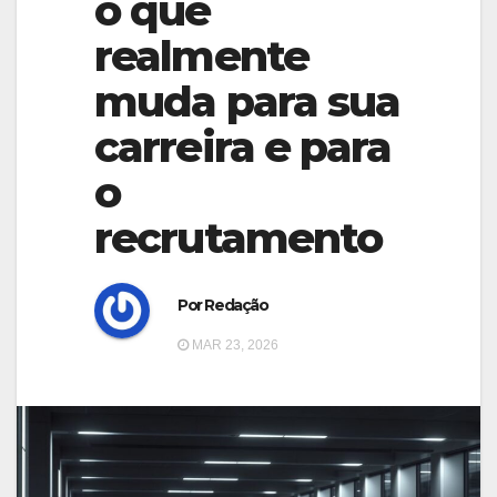
o que
g
g
a
realmente
a
t
muda para sua
t
i
i
carreira e para
o
o
n
o
n
recrutamento
Por Redação
MAR 23, 2026