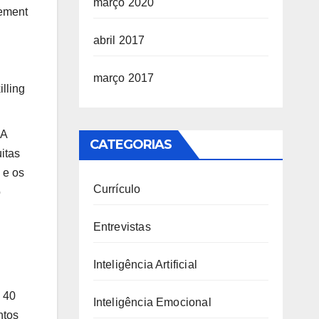
março 2020
gement
abril 2017
março 2017
illing
IA
CATEGORIAS
itas
 e os
Currículo
o
Entrevistas
Inteligência Artificial
 40
Inteligência Emocional
ntos