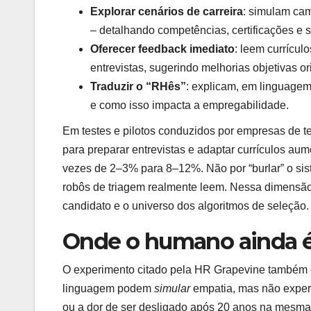
Explorar cenários de carreira
: simulam ca
– detalhando competências, certificações e 
Oferecer feedback imediato
: leem currículo
entrevistas, sugerindo melhorias objetivas o
Traduzir o “RHês”
: explicam, em linguage
e como isso impacta a empregabilidade.
Em testes e pilotos conduzidos por empresas de 
para preparar entrevistas e adaptar currículos au
vezes de 2–3% para 8–12%. Não por “burlar” o sist
robôs de triagem realmente leem. Nessa dimensão
candidato e o universo dos algoritmos de seleção.
Onde o humano ainda é 
O experimento citado pela HR Grapevine também 
linguagem podem
simular
empatia, mas não exper
ou a dor de ser desligado após 20 anos na mesma