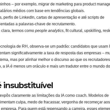
minhos – por exemplo, migrar de marketing para product mana
salários médios com base em tendências globais.
s, perfis de LinkedIn, cartas de apresentação e até scripts de
rientadas a palavras-chave de recrutamento.
m clara, termos como
people analytics
, fit cultural, upskilling, resk
tecnologia de RH, observa-se um padrão: candidatos que usam 
mentam significativamente a taxa de resposta das empresas – mu
ema, mas por alinhar melhor o discurso ao que os recrutadores
, a IA é menos um oráculo e mais um tradutor entre o mundo d
insubstituível
expôs claramente as limitações da IA como coach. Modelos de
imentam culpa, medo de fracassar, vergonha de recomeçar aos
 empresa. Para quem está repensando a carreira, esses eleme