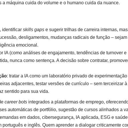
s a máquina cuida do volume e o humano cuida da nuance.
 identificar
skills gaps
e sugerir trilhas de carreira internas, mas
 sucessão, desligamentos, mudanças radicais de função – sejam
igência emocional.
 por IA (como análises de engajamento, tendências de turnover e
da, nunca como sentença. A decisão sobre contratar, promove
ição
: tratar a IA como um laboratório privado de experimentação
reiras adjacentes, testar versões de currículo – sem terceirizar à
z sentido para sua vida.
 de
career bots
integrados a plataformas de emprego, oferecend
es automáticas de portfólio, sugestão de cursos alinhados a v
demandas em dados, cibersegurança, IA aplicada, ESG e saúde
m português e inglês. Quem aprender a dialogar criticamente c