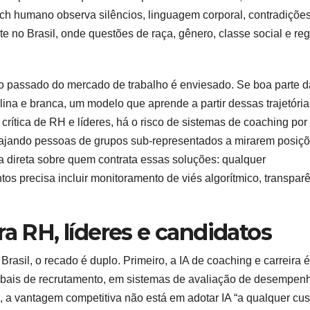
ch humano observa silêncios, linguagem corporal, contradições
te no Brasil, onde questões de raça, gênero, classe social e re
e o passado do mercado de trabalho é enviesado. Se boa parte 
lina e branca, um modelo que aprende a partir dessas trajetória
rítica de RH e líderes, há o risco de sistemas de coaching por 
rajando pessoas de grupos sub-representados a mirarem posiç
a direta sobre quem contrata essas soluções: qualquer
s precisa incluir monitoramento de viés algorítmico, transpar
ra RH, líderes e candidatos
rasil, o recado é duplo. Primeiro, a IA de coaching e carreira é
globais de recrutamento, em sistemas de avaliação de desempen
 a vantagem competitiva não está em adotar IA “a qualquer cus