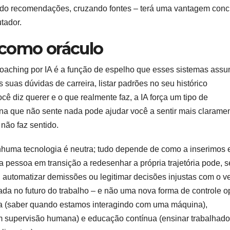
ndo recomendações, cruzando fontes – terá uma vantagem conc
tador.
 como oráculo
coaching por IA é a função de espelho que esses sistemas ass
uas dúvidas de carreira, listar padrões no seu histórico
cê diz querer e o que realmente faz, a IA força um tipo de
na que não sente nada pode ajudar você a sentir mais clarame
não faz sentido.
enhuma tecnologia é neutra; tudo depende de como a inserimos
 pessoa em transição a redesenhar a própria trajetória pode, s
, automatizar demissões ou legitimar decisões injustas com o v
ada no futuro do trabalho – e não uma nova forma de controle 
ia (saber quando estamos interagindo com uma máquina),
m supervisão humana) e educação contínua (ensinar trabalhado