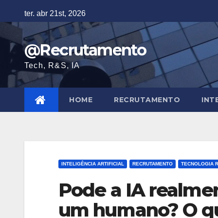
Skip
ter. abr 21st, 2026
to
content
@Recrutamento
Tech, R&S, IA
HOME
RECRUTAMENTO
INT
INTELIGÊNCIA ARTIFICIAL
RECRUTAMENTO
TECNOLOGIA 
Pode a IA realme
um humano? O qu