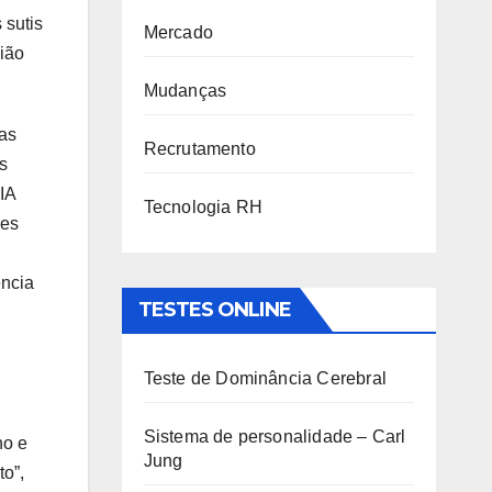
 sutis
Mercado
gião
Mudanças
das
Recrutamento
s
IA
Tecnologia RH
ões
ência
TESTES ONLINE
Teste de Dominância Cerebral
Sistema de personalidade – Carl
ho e
Jung
to”,